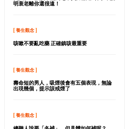
明衰老離你還很遠！
[
養生觀念
]
咳嗽不要亂吃藥 正確鎮咳最重要
[
養生觀念
]
壽命短的男人，吸煙後會有五個表現，無論
出現幾個，提示該戒煙了
[
養生觀念
]
總聽人說要「冬補」，但具體如何補呢？