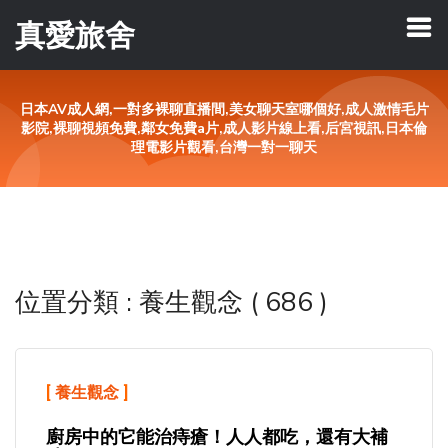
真愛旅舍
日本AV成人網,一對多裸聊直播間,美女聊天室哪個好,成人激情毛片
影院,裸聊視頻免費,鄰女免費a片,成人影片線上看,后宮視訊,日本倫
理電影片觀看,台灣一對一聊天
位置分類 : 養生觀念 ( 686 )
[
養生觀念
]
廚房中的它能治痔瘡！人人都吃，還有大補