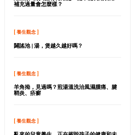
補充過量會怎麼樣？
[
養生觀念
]
闢謠池 | 湯，煲越久越好嗎？
[
養生觀念
]
羊角拗，見過嗎？煎湯溫洗治風濕腫痛、腱
鞘炎、疥癬
[
養生觀念
]
亂來的兒童養生，正在摧毀孩子的健康和未