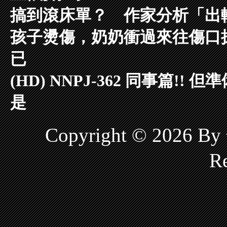
搞到滾床單？ 作家分析「出
孩子燙傷，奶奶衝過來往傷口
已
(HD) NNPJ-362 同事篇!
是
Copyright © 2026 
Re