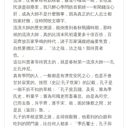
流浪，仗著家裡有點積蓄，躲進小樓成一統，管他遺
民淚盡胡塵里，我只醉心學問皓首窮經——有閑錢沒心
肝，成為大師不是什麼難事，因為真正的仁人志士都
毀家紓難，沒時間咬文嚼字。
流浪大師的歷史溯源，能倒查到春秋戰國時期，那時
候的流浪大師，真的比清末民初還要多十倍百倍，百
花齊放百家爭鳴的時代，諸子百家滿腹經綸要售賣，
自然要價比三家，「沽之哉，沽之哉！我待賈者
也。」
這位叫賣著等待買主的，就是春秋第一流浪大師——孔
丘孔仲尼。
​真有學問的人，一般都是有濟世安民之心，也是不會
甘於寂寞的。按照《史記·孔子世家》的記載，孔子是
一個不折不扣的草根：「孔子貧且賤。及長，嘗為季
氏史，料量平；嘗為司職吏而畜蕃息。由是為司空。
已而去魯，斥乎齊，逐乎宋、衛，困於陳蔡之間，於
是反（返回）魯。」
孔子的草根逆襲之路，走得很艱難，他看到的白眼和
吃到的閉門羹，比任何人都多：「季氏饗士，孔子與