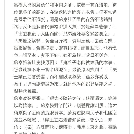
贏得六國國君信任和重用之前，蘇秦一直在流浪。這
位鬼谷子的高足，在諸侯國之間奔走求售，但不知道
是國君們不識貨，還是蘇秦肚子里的存貨不適銷對
路，反正是多低的價格都沒人買，於是蘇秦悲催了：
「出遊數歲，大困而歸。兄弟嫂妹妻妾竊皆笑之。」
「黑貂之裘弊，黃金百斤盡，資用乏絕，去秦而歸，
羸縢履蹻，負書擔橐，形容枯槁，面目犁黑，狀有愧
色。歸至家，妻不下紝，嫂不為炊。父母不與言。」
​蘇秦餓著肚皮找原因：「鬼谷子老師教給我的本事，
怎麼就換不來一官半職呢？」最後原因找到了：「夫
士業已屈首受書，而不能以取尊榮，雖多亦奚以
為！」這句話翻譯過來，就是他學的都是屠龍之術，
跟時代脫節。
蘇秦改弦更張，「得太公陰符之謀，伏而誦之，簡練
以為揣摩。」蘇秦摸對了門路，頭懸樑錐刺股，這才
積累夠了足夠的流浪資本。蘇秦遊說周天子和七國之
路並不輕鬆，「顯王左右素習知蘇秦，皆少之，弗
信；（秦）方誅商鞅，疾辯士，弗用；東之趙，奉陽