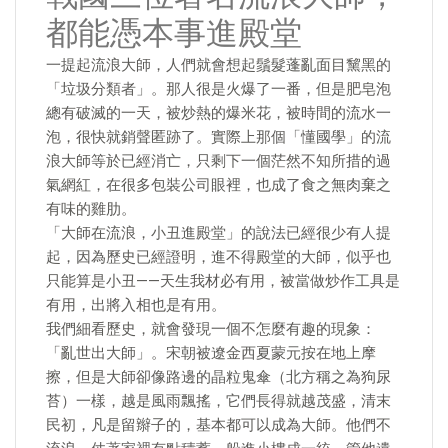
都能憑本事進殿堂
一提起流浪大師，人們就會想起鬚髮蓬亂面目黧黑的
「垃圾分類者」。那人很是火爆了一番，但是肥皂泡
總有破滅的一天，被炒熱的爆米花，被時間的流水一
泡，很快就銷聲匿跡了。實際上那個「懂國學」的流
浪大師等於已經消亡，只剩下一個茫然不知所措的過
氣網紅，在很多包裝公司眼裡，也成了食之無肉棄之
有味的雞肋。
「大師在流浪，小丑進殿堂」的說法已經很少有人提
起，因為歷史已經證明，進不得殿堂的大師，似乎也
只能算是小丑——天生我材必有用，被當做炒作工具是
有用，出將入相也是有用。
​我們細看歷史，就會發現一個不怎麼有趣的現象：
「亂世出大師」。宋朝被遼金西夏蒙元按在地上摩
擦，但是大師卻像路邊的晶粒鬼傘（北方稱之為狗尿
苔）一樣，越是風雨飄搖，它們長得就越茂盛，清末
民初，凡是留辮子的，基本都可以成為大師。他們不