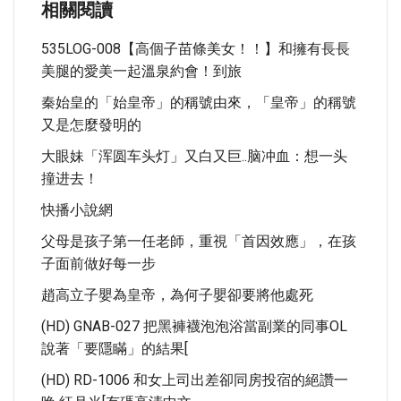
相關閱讀
535LOG-008【高個子苗條美女！！】和擁有長長
美腿的愛美一起溫泉約會！到旅
秦始皇的「始皇帝」的稱號由來，「皇帝」的稱號
又是怎麼發明的
大眼妹「浑圆车头灯」又白又巨..脑冲血：想一头
撞进去！
快播小說網
父母是孩子第一任老師，重視「首因效應」，在孩
子面前做好每一步
趙高立子嬰為皇帝，為何子嬰卻要將他處死
(HD) GNAB-027 把黑褲襪泡泡浴當副業的同事OL
說著「要隱瞞」的結果[
(HD) RD-1006 和女上司出差卻同房投宿的絕讚一