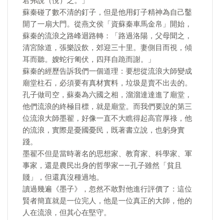
君弗說（悅）之。」
​蘇秦碰了數不清的釘子，但是他用釘子精神為自己鑿
開了一扇大門。從燕文侯「資蘇秦車馬金帛」開始，
蘇秦的流浪之路峰迴路轉：「路過洛陽，父母聞之，
清宮除道，張樂設飲，郊迎三十里。妻側目而視，傾
耳而聽。嫂蛇行匍伏，四拜自跪而謝。」
蘇秦的經歷告訴我們一個道理：要想從流浪大師變成
廟堂柱石，必須要有真材實料，垃圾是賣不出去的。
孔子做司空，蘇秦為六國之相，溜溜達達進了廟堂，
他們流浪的終極目標，就是廟堂。而我們要說的第三
位流浪大師墨翟，好像一直不大瞧得起高官厚祿，他
的流浪，實際是憂國憂民，既著書立說，也躬身實
踐。
​墨翟不但是當時著名的思想家、教育家、科學家、軍
事家，還是農民出身的哲學家——孔子雖然「貧且
賤」，但還真沒種過地。
讀過幾遍《墨子》，忽然不敢對他進行評價了：這位
賢者簡直就是一位完人，他是一位真正的大師，他的
人在流浪，但其心在堅守。