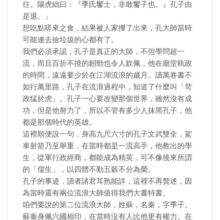
往。陽虎絀曰：『季氏饗士，非敢饗子也。』孔子由
是退。」
想吃點嗟來之食，結果被人家攆了出來，孔大師當時
可能連去撿垃圾的心都有了。
我們必須承認，孔子是真正的大師，不但學問超一
流，而且百折不撓的韌勁也令人欽佩，他在廟堂執政
的時間，遠遠要少於在江湖流浪的歲月。讀萬卷書不
如行萬里路，孔子在流浪過程中，知道了什麼叫「苛
政猛於虎」。孔子一心要改變那個世界，雖然沒有成
功，但是他努力了，所以不管有多少人抹黑孔子，他
都是那個時代的英雄。
​這裡順便說一句，身高九尺六寸的孔子文武雙全，駕
車射箭乃至舉重，在當時都是一流高手，他教出的學
生，從軍行政經商，都能成為精英，可不像後來所謂
的「儒生」，以四體不勤五穀不分為榮。
孔子的事迹，讀者諸君耳熟能詳，這裡不再贅述，因
為當時還有兩位流浪大師值得我們大書特書。
咱們要說的第二位流浪大師，姓蘇，名秦，字季子。
蘇秦身佩六國相印，在當時沒有人比他更有權力。在