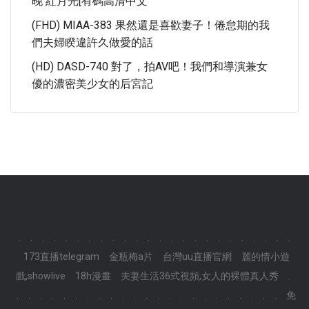
晚 紅月光[有碼高清中文
(FHD) MIAA-383 果然還是喜歡妻子！倦怠期的我
們夫婦睽違許久做愛的話
(HD) DASD-740 對了，拍AV吧！我們和導演兼女
優的濃密美少女的后宮記
.
.
.
.
.
.
.
.
.
.
.
.
.
.
.
.
.
.
.
.
.
.
.
.
173直播telegram
金瓶梅a片
台灣uu直播官網
麗的情小遊
戲,showlive
18h漫畫
夫妻生活36式視頻,女人的裸體真人秀
.
.
.
.
.
.
.
.
.
.
.
.
.
.
.
.
.
.
.
.
.
.
.
.
免