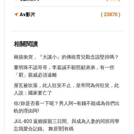
Av影片
( 23870 )
相關閱讀
兩孩衝突，『大讓小』的傳統育兒觀念該堅持嗎？
董明珠不認哥哥，李嘉誠不願照顧弟弟，有一些
「窮」親戚必須遠離
屋瓦被吹落，此人狂笑不止，皇帝問為何狂笑，此
人說：國家要亡了
你/妳是否看一下呢？男人阿~有錢不能成為你們出
軌的理由阿!
JUL-820 返鄉探親三日間、與成為人妻的同班同學
忘我愛合記錄。 舞原聖[有碼