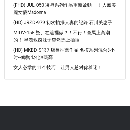
(FHD) JUL-050 凌辱系列作品重新啟動！ ！人氣美
麗女優Madonna
(HD) JRZD-979 初次拍攝人妻的記錄 石川美恵子
MIDV-158 疑、在這裡做？！不行！會馬上高潮
的！ 早洩敏感妹子突然馬上抽插
(HD) MKBD-S137 店長推薦作品 名模系列混合3小
时~總勢4名[無碼高
女人必学的11个技巧，让男人总对你着迷！