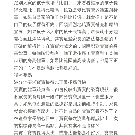
跟別人家的孩子來場「比劃」，來看看誰家的孩子長
得比較壯，長得比較高，也就是攀比寶寶的體重跟身
高。如果自己家的孩子長得比較矮，就會擔心是不是
自己的孩子營養不夠，回頭猛烈地給寶寶補充相應的
營養。如果孩子比人家的孩子長得高，家長就十分地
開心而且洋洋得意。其實這些家長的說法都是錯的！
正確的解析是：在寶寶六歲之前，國際都對寶寶的身
高體重，每個階段都有一個正常指標！寶寶到了某個
時期的身高體重，如果比範圍值高或者低，都是不正
常的！而不是越高越壯都是好的。
誤區要點
過分地要求寶寶長得比正常指標值快
寶寶的體重跟身高，都會反映出寶寶的發育現狀！很
多家長就會每隔一段時間給寶寶測量一下體重跟身
高，如果每次測量的數據都是跟之前維持不動，家長
就會心裏面有壓力，是不是自己的寶寶營養不夠了？
在這些家長的心目中，寶寶每次測量都應該比上一次
的指標都要高一點點。其實答案不是這樣的！
其實，寶寶長得太快，或者太慢都是不好的。寶寶長