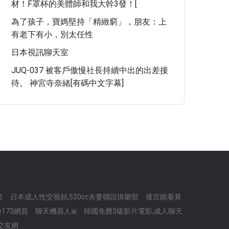
材！F罩杯的美體師和我大幹3發！[
為了孩子，寶媽堅持「精緻窮」，朋友：上
有老下有小，別太任性
日本視訊聊天室
JUQ-037 被客戶傲慢社長持續中出的出差接
待。 神宮寺奈緒[有碼中文字幕]
音
日本成人性交視頻,520cc夫妻聯誼俱樂部
後宮能看黃
ve173網頁
聊天機器人ai
韓國免費3級影片電影,成人聊天
頻交友網