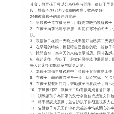
其實，教育孩子可以分為很多時間段，從孩子早晨
段，對孩子進行貼心溫和的教導，效果更好!
24個教育孩子的最佳時間表：
1、早晨孩子還在被窩裡，用輕吻或輕拍喚醒孩子
2、在孩子面前迅速穿衣服，即使在寒冷的冬天，
快。
3、表揚孩子在頭一天晚上就準備好自己第二天要
4、在早晨的時候，輕聲哼自己喜歡的歌，給孩子
5、掀開窗帘，為今天的來臨表示感恩。同時告訴
6、在起床後，帶孩子一起做俯卧撐或伸展運動。
每天起床後做點簡單的暖身活動。
7、為孩子準備早餐過程中，請孩子參與做點工作
8、在孩子上學的書包里放一張「我欣賞你」的卡
9、在孩子整裝出門前，鼓勵孩子照看鏡子，自己
10、下班後回家，讓孩子主動迎接媽媽爸爸回家
11、訓練讓孩子為回家的父母拿拖鞋或接過文件
12、將手機調成震動，並告訴孩子你很重視家人
13、告訴孩子今天工作中有意義的事情或開心的