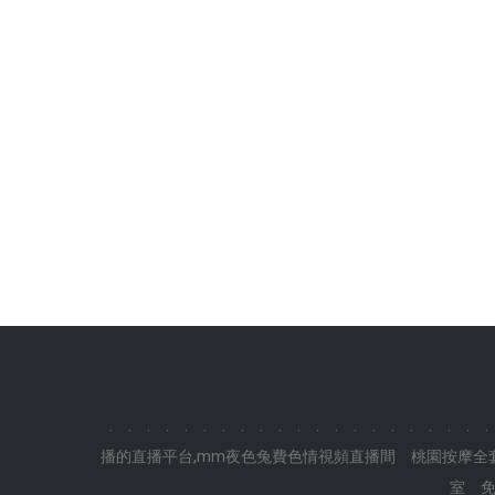
.
.
.
.
.
.
.
.
.
.
.
.
.
.
.
.
.
.
.
.
.
播的直播平台,mm夜色兔費色情視頻直播間
桃園按摩全
室
免