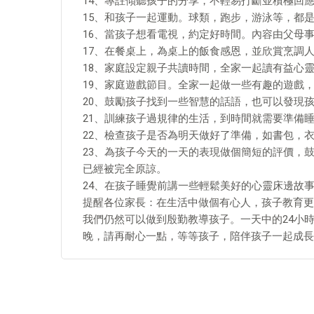
14、專註傾聽孩子的分享，不輕易打斷並積極回
15、和孩子一起運動。球類，跑步，游泳等，都
16、當孩子想看電視，約定好時間。內容由父母
17、在餐桌上，為桌上的飯食感恩，並欣賞烹調
18、家庭設定親子共讀時間，全家一起讀有益心
19、家庭遊戲節目。全家一起做一些有趣的遊戲
20、鼓勵孩子找到一些智慧的話語，也可以發現
21、訓練孩子過規律的生活，到時間就需要準備
22、檢查孩子是否為明天做好了準備，如書包，
23、為孩子今天的一天的表現做個簡短的評價，
已經被完全原諒。
24、在孩子睡覺前講一些輕鬆美好的心靈床邊故
提醒各位家長：在生活中做個有心人，孩子教育更
我們仍然可以做到殷勤教導孩子。一天中的24小時
晚，請再耐心一點，等等孩子，陪伴孩子一起成長