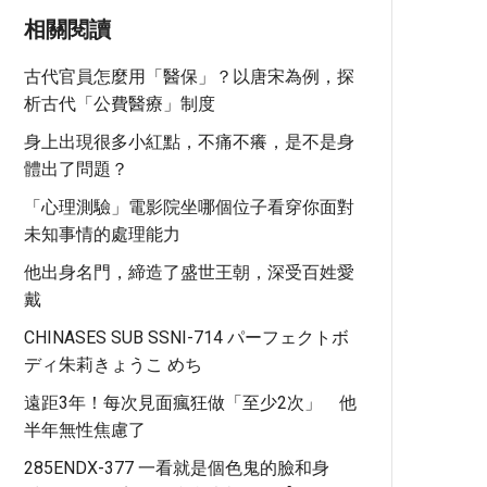
相關閱讀
古代官員怎麼用「醫保」？以唐宋為例，探
析古代「公費醫療」制度
身上出現很多小紅點，不痛不癢，是不是身
體出了問題？
「心理測驗」電影院坐哪個位子看穿你面對
未知事情的處理能力
他出身名門，締造了盛世王朝，深受百姓愛
戴
CHINASES SUB SSNI-714 パーフェクトボ
ディ朱莉きょうこ めち
遠距3年！每次見面瘋狂做「至少2次」 他
半年無性焦慮了
285ENDX-377 一看就是個色鬼的臉和身