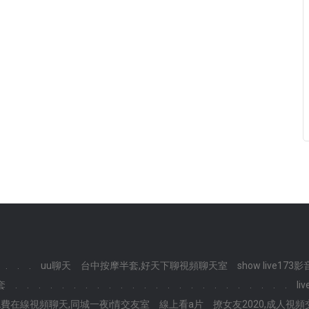
.
.
.
uu聊天
台中按摩半套,好天下聊視頻聊天室
show live173影
套
.
.
.
.
.
.
.
.
.
.
.
.
.
.
.
.
.
.
.
.
.
.
.
.
li
費在線視頻聊天,同城一夜i情交友室
線上看a片
撩女友2020,成人視