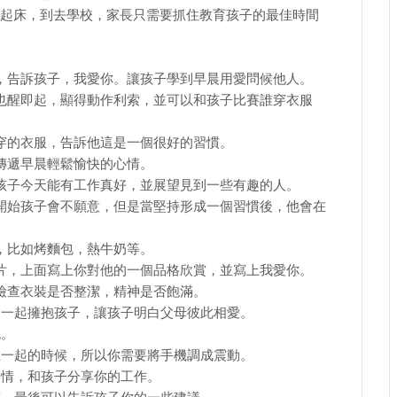
起床，到去學校，家長只需要抓住教育孩子的最佳時間
，告訴孩子，我愛你。讓孩子學到早晨用愛問候他人。
也醒即起，顯得動作利索，並可以和孩子比賽誰穿衣服
穿的衣服，告訴他這是一個很好的習慣。
傳遞早晨輕鬆愉快的心情。
孩子今天能有工作真好，並展望見到一些有趣的人。
開始孩子會不願意，但是當堅持形成一個習慣後，他會在
，比如烤麵包，熱牛奶等。
片，上面寫上你對他的一個品格欣賞，並寫上我愛你。
檢查衣裝是否整潔，精神是否飽滿。
，一起擁抱孩子，讓孩子明白父母彼此相愛。
包。
在一起的時候，所以你需要將手機調成震動。
事情，和孩子分享你的工作。