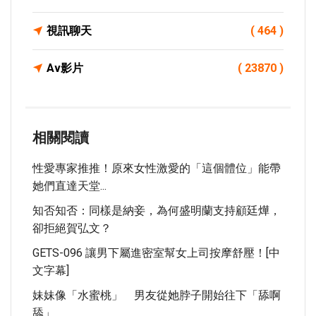
視訊聊天
( 464 )
Av影片
( 23870 )
相關閱讀
性愛專家推推！原來女性激愛的「這個體位」能帶
她們直達天堂...
知否知否：同樣是納妾，為何盛明蘭支持顧廷燁，
卻拒絕賀弘文？
GETS-096 讓男下屬進密室幫女上司按摩舒壓！[中
文字幕]
妹妹像「水蜜桃」 男友從她脖子開始往下「舔啊
舔」