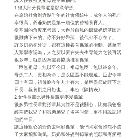
說大多數祖父祖母是不幸福的。
1.絕大部分長輩還是願意帶孫
在原始社會到近幾千年的社會傳統中，成年人的死亡
率很高，爺爺奶奶是第一順位的替補養育人。
從基因的角度來考慮，太過於自私的爺爺奶奶基因是
很難傳下來的。你不好好帶孫，後代都不存在了。
許多奶奶和外婆，都有這種養育孫輩的衝動。甚至有
人類學家認為，人之所以要在失去生育能力之後再活
很多年，就是因為需要協助撫養孫輩。
「臣無祖母，無以至今日，祖母無臣，無以終余年。
母孫二人，更相為命，是以區區不能廢遠。臣密今年
四十有四，祖母劉今年九十有六，是臣盡節於陛下之
日長，報養劉之日短也。」李密《陳情表》
2.女性長輩比男性長輩更疼愛孫輩
很多男性長輩對孫輩其實並不是很關心，比如我爸爸
經常把我兒子和我弟弟兒子名字叫錯，更不用說記得
他們生日。
讓這種粗心的爺爺去照顧孫輩，他們肯定會抱怨小孩
子太麻煩和淘氣。奶奶和外婆對孫輩的照顧和疼愛程