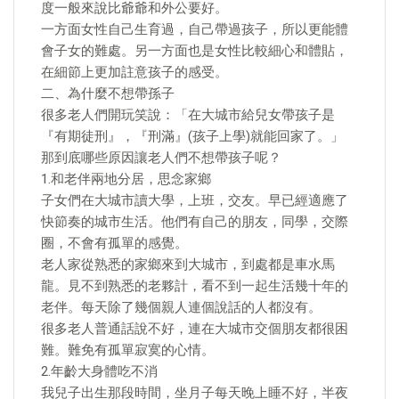
度一般來說比爺爺和外公要好。
一方面女性自己生育過，自己帶過孩子，所以更能體
會子女的難處。另一方面也是女性比較細心和體貼，
在細節上更加註意孩子的感受。
二、為什麼不想帶孫子
很多老人們開玩笑說：「在大城市給兒女帶孩子是
『有期徒刑』，『刑滿』(孩子上學)就能回家了。」
那到底哪些原因讓老人們不想帶孩子呢？
1.和老伴兩地分居，思念家鄉
子女們在大城市讀大學，上班，交友。早已經適應了
快節奏的城市生活。他們有自己的朋友，同學，交際
圈，不會有孤單的感覺。
老人家從熟悉的家鄉來到大城市，到處都是車水馬
龍。見不到熟悉的老夥計，看不到一起生活幾十年的
老伴。每天除了幾個親人連個說話的人都沒有。
很多老人普通話說不好，連在大城市交個朋友都很困
難。難免有孤單寂寞的心情。
2.年齡大身體吃不消
我兒子出生那段時間，坐月子每天晚上睡不好，半夜