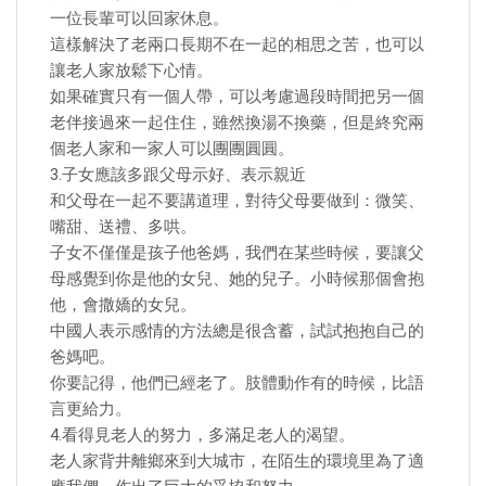
一位長輩可以回家休息。
這樣解決了老兩口長期不在一起的相思之苦，也可以
讓老人家放鬆下心情。
如果確實只有一個人帶，可以考慮過段時間把另一個
老伴接過來一起住住，雖然換湯不換藥，但是終究兩
個老人家和一家人可以團團圓圓。
3.子女應該多跟父母示好、表示親近
和父母在一起不要講道理，對待父母要做到：微笑、
嘴甜、送禮、多哄。
子女不僅僅是孩子他爸媽，我們在某些時候，要讓父
母感覺到你是他的女兒、她的兒子。小時候那個會抱
他，會撒嬌的女兒。
中國人表示感情的方法總是很含蓄，試試抱抱自己的
爸媽吧。
你要記得，他們已經老了。肢體動作有的時候，比語
言更給力。
4.看得見老人的努力，多滿足老人的渴望。
老人家背井離鄉來到大城市，在陌生的環境里為了適