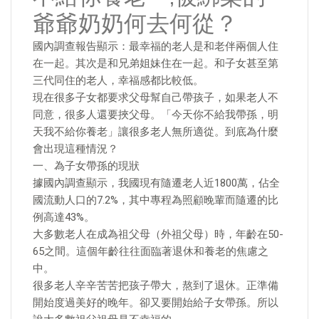
爺爺奶奶何去何從？
國內調查報告顯示：最幸福的老人是和老伴兩個人住
在一起。其次是和兄弟姐妹住在一起。和子女甚至第
三代同住的老人，幸福感都比較低。
現在很多子女都要求父母幫自己帶孩子，如果老人不
同意，很多人還要挾父母。「今天你不給我帶孫，明
天我不給你養老」讓很多老人無所適從。到底為什麼
會出現這種情況？
一、為子女帶孫的現狀
據國內調查顯示，我國現有隨遷老人近1800萬，佔全
國流動人口的7.2%，其中專程為照顧晚輩而隨遷的比
例高達43%。
大多數老人在成為祖父母（外祖父母）時，年齡在50-
65之間。這個年齡往往面臨著退休和養老的焦慮之
中。
很多老人辛辛苦苦把孩子帶大，熬到了退休。正準備
開始度過美好的晚年。卻又要開始給子女帶孫。所以