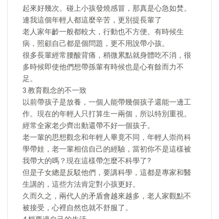
起來好幾次。碰上小孩發燒感冒，那真是心急如焚。
連我這個年輕人都這麼辛苦，更別提長輩了
老人家年齡一般都較大，行動也不方便。有時候生
病，照顧自己都是個問題，更不用說帶小孩。
很多長輩經常腰酸背痛，稍微累點就身體吃不消，很
多時候即使他們想帶孫輩有時候也是心有餘而力不
足。
3.教育觀念的不一致
以前帶孩子是放養，一個人能帶幾個孩子還能一邊工
作。現在的年輕人只打算生一兩個，所以特別重視。
經常全家老少齊出動還帶不好一個孩子。
老一輩的思想觀念和年輕人畢竟不同，年輕人崇尚科
學帶娃，老一輩相信自己的經驗，當初你不是這樣被
我帶大的嗎？現在這樣帶怎麼不科學了?
但是子女總是反駁他們，要講科學，這都是專家和醫
生講的，這些方法肯定對小孩更好。
久而久之，兩代人的矛盾會越來越多，老人家觀點不
被接受，心裡自然也就不舒服了。