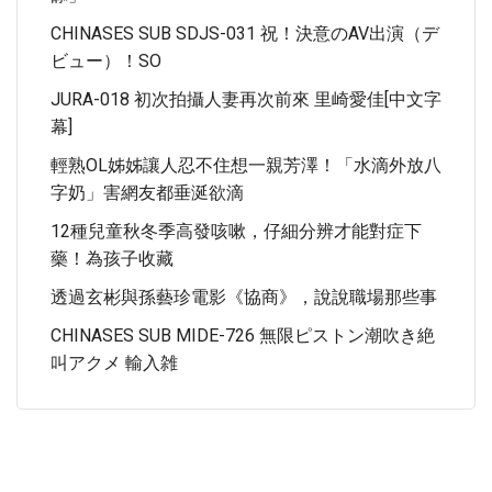
CHINASES SUB SDJS-031 祝！決意のAV出演（デ
ビュー）！SO
JURA-018 初次拍攝人妻再次前來 里崎愛佳[中文字
幕]
輕熟OL姊姊讓人忍不住想一親芳澤！「水滴外放八
字奶」害網友都垂涎欲滴
12種兒童秋冬季高發咳嗽，仔細分辨才能對症下
藥！為孩子收藏
透過玄彬與孫藝珍電影《協商》，說說職場那些事
CHINASES SUB MIDE-726 無限ピストン潮吹き絶
叫アクメ 輸入雑