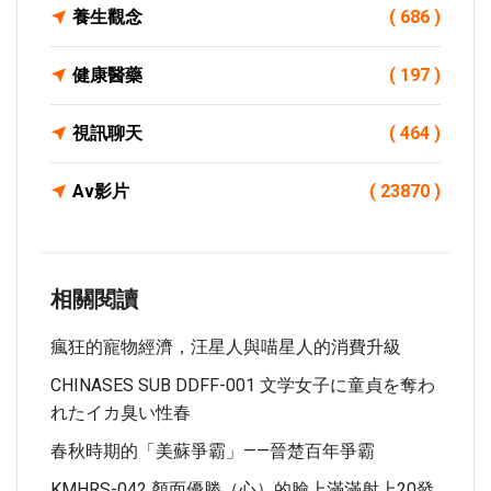
養生觀念
( 686 )
健康醫藥
( 197 )
視訊聊天
( 464 )
Av影片
( 23870 )
相關閱讀
瘋狂的寵物經濟，汪星人與喵星人的消費升級
CHINASES SUB DDFF-001 文学女子に童貞を奪わ
れたイカ臭い性春
春秋時期的「美蘇爭霸」——晉楚百年爭霸
KMHRS-042 顏面優勝（心）的臉上滿滿射上20發