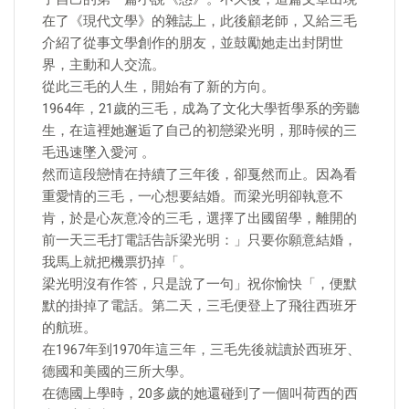
在了《現代文學》的雜誌上，此後顧老師，又給三毛
介紹了從事文學創作的朋友，並鼓勵她走出封閉世
界，主動和人交流。
從此三毛的人生，開始有了新的方向。
1964年，21歲的三毛，成為了文化大學哲學系的旁聽
生，在這裡她邂逅了自己的初戀梁光明，那時候的三
毛迅速墜入愛河 。
然而這段戀情在持續了三年後，卻戛然而止。因為看
重愛情的三毛，一心想要結婚。而梁光明卻執意不
肯，於是心灰意冷的三毛，選擇了出國留學，離開的
前一天三毛打電話告訴梁光明：」只要你願意結婚，
我馬上就把機票扔掉「。
梁光明沒有作答，只是說了一句」祝你愉快「，便默
默的掛掉了電話。第二天，三毛便登上了飛往西班牙
的航班。
在1967年到1970年這三年，三毛先後就讀於西班牙、
德國和美國的三所大學。
在德國上學時，20多歲的她還碰到了一個叫荷西的西