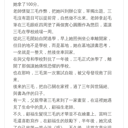
她拿了100分。
老師懷疑三毛作弊，把她叫到辦公室，單獨出題。三
毛沒有題目可以提前背，自然做不出來。老師拿起毛
筆在三毛眼眶四周塗了兩個實心圓圈作為懲罰，還讓
三毛在學校繞場一周。
從此三毛開始自閉逃學，早上她照例坐公車離開家，
但目的地不是學校，而是墓地，她在墓地讀書思考，
一坐就是一整天，然後坐車回家。
在與父母和學校對抗了一年後，三毛正式休學了，離
開了那個讓她痛恨恐懼的學校。
也在那時，三毛第一次嘗試自殺，被父母發現救了回
來。
後來的三毛，把自己關在家裡，過了三年與世隔絕、
與書為伴的日子。
有一天，父親帶著三毛來到了一家畫室，在這裡她遇
見了生命中的貴人，顧福生老師。
不久，顧福生髮現三毛的才華並不在繪畫上。當時三
毛還喜歡寫作，在顧福生的鼓勵下，半年後，她完成
了自己的第一篇小說《惑》。不久後，這篇文章出現