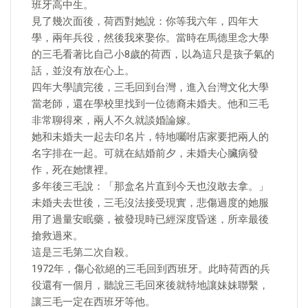
班牙高中生。
見了幾次面後，荷西對她說：你等我六年，四年大
學，兩年兵役，然後我來娶你。當時在馬德里念大學
的三毛看著比自己小8歲的荷西，以為這只是孩子氣的
話，並沒有放在心上。
四年大學讀完後，三毛回到台灣，進入台灣文化大學
當老師，還在學校里找到一位德裔未婚夫。他和三毛
非常聊得來，兩人不久就談婚論嫁。
她和未婚夫一起去印名片，特地囑咐店家要把兩人的
名字排在一起。可就在結婚前夕，未婚夫心臟病發
作，死在她懷裡。
多年後三毛說：「那盒名片直到今天也沒敢去拿。」
未婚夫去世後，三毛沒法接受現實，悲傷過度的她服
用了過量安眠藥，被發現時已經深度昏迷，所幸最後
搶救過來。
這是三毛第二次自殺。
1972年，傷心欲絕的三毛回到西班牙。此時荷西的兵
役還有一個月，聽說三毛回來後就特地讓妹妹聯繫，
讓三毛一定在西班牙等他。