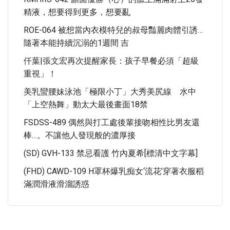
精液，想要得到更多，想要亂
ROE-064 被想當內衣模特兒的叔母豔麗肉體引誘…
隨著本能持續沉溺的1週間 吉
仟葉|張文宏再次提醒家長：孩子早餐必須「超級
重視」！
美乳蠻腰妹泳池「極限小丁」大秀美尻線 水中
「上空熱舞」動太大最後畫面18禁
FSDSS-489 偶然與打工處後輩接吻相性比男友還
棒…。不讓他人發現般的濃厚接
(SD) GVH-133 禁忌看護 竹內夏希[標清中文字幕]
(FHD) CAWD-109 H罩杯爆乳痴女‘流花’穿著衣服稻
滿潤滑液滑溜誘惑