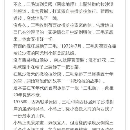
不久，三毛讀到美國《國家地理》上關於撒哈拉沙漠
的報道，非常震撼，打算獨自去撒哈拉旅行。荷西知
道後，突然消失了一陣。
沒多久，三毛收到荷西從撒哈拉寄來的信，告訴她自
己已在沙漠里的一家磷礦公司申請到職位，三毛若想
來，他會安排好一切。
荷西的瘋狂感動了三毛。1973年7月，三毛與荷西在撒
哈拉沙漠的阿尤恩小鎮登記結婚。
沒有西裝和白婚紗， 兩人就穿著便裝；沒有鮮花，三
毛就隨手在帽子上裝飾了一把香菜。
在風沙漫天的撒哈拉沙漠，三毛拿起了已經擱置十年
的筆，開始寫他們的故事——《撒哈拉的故事》。
這本書在70年代的台灣掀起了一股「三毛熱」，此後
20年長盛不衰。
1975年，因為戰爭原因，三毛和荷西移居到了沙漠對
岸的迦納利群島。小島上，從小喜歡大海的荷西找了
一份潛水的工作。
小島上風景如畫，氣候宜人。但這樣的環境反倒讓三
毛產生不祥之感。加之她長年的脊椎痛、胸口不時發