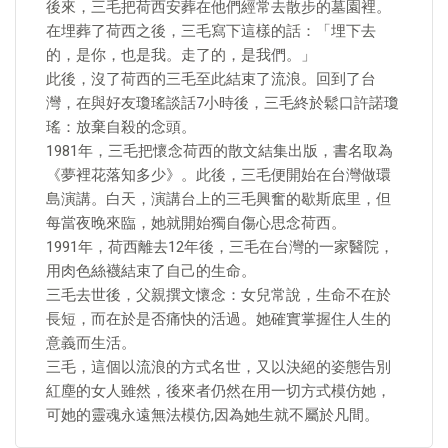
後來，三毛把荷西安葬在他們經常去散步的墓園裡。
在埋葬了荷西之後，三毛寫下這樣的話：「埋下去
的，是你，也是我。走了的，是我們。」
此後，沒了荷西的三毛至此結束了流浪。回到了台
灣，在與好友瓊瑤談話7小時後，三毛終於鬆口許諾瓊
瑤：放棄自殺的念頭。
1981年，三毛把懷念荷西的散文結集出版，書名取為
《夢裡花落知多少》。此後，三毛便開始在台灣做環
島演講。白天，演講台上的三毛興奮的歇斯底里，但
每當夜晚來臨，她就開始獨自傷心思念荷西。
1991年，荷西離去12年後，三毛在台灣的一家醫院，
用肉色絲襪結束了自己的生命。
三毛去世後，父親撰文懷念：女兒常說，生命不在於
長短，而在於是否痛快的活過。她確實掌握住人生的
意義而生活。
三毛，這個以流浪的方式名世，又以決絕的姿態告別
紅塵的女人雖然，後來者仍然在用一切方式模仿她，
可她的靈魂永遠無法模仿,因為她生就不屬於凡間。