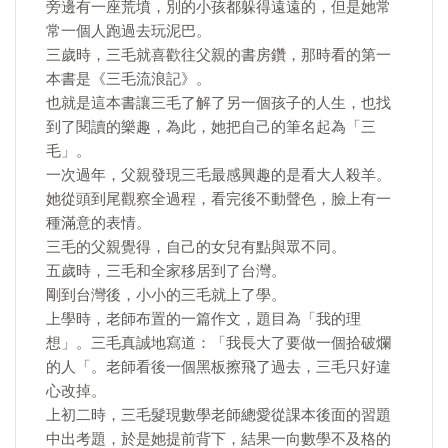
旁邊有一座荒墳，別的小孩都躲得遠遠的，但是她常
常一個人跑過去玩泥巴。
三歲時，三毛就喜歡往父親的書房鑽，那時看的第一
本書是《三毛流浪記》。
也就是這本書讓三毛了解了另一個孩子的人生，也找
到了閱讀的樂趣，為此，她把自己的筆名起為「三
毛」。
一次過年，父親發現三毛最感興趣的是看大人殺羊。
她從頭到尾觀察全過程，看完後不動聲色，臉上有一
種滿意的表情。
三毛的父親覺得，自己的女兒有點與眾不同。
五歲時，三毛和全家移居到了台灣。
剛到台灣後，小小的三毛就上了學。
上學時，老師布置的一篇作文，題目為「我的理
想」。三毛真誠地寫道：「我長大了要做一個拾破爛
的人「。老師看後一個黑板擦飛了過去，三毛只好違
心改掉。
上初二時，三毛髮現數學老師總愛從課本後面的習題
中出考題，於是她提前背下，結果一向數學不及格的