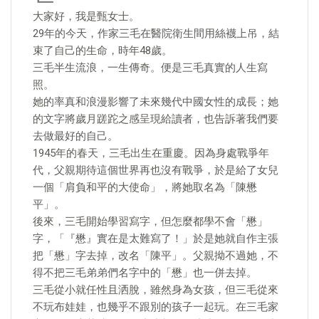
大家好，我是甄女士。
29年的今天，作家三毛在醫院衛生間用絲襪上吊，結
束了自己的生命，時年48歲。
三毛半生流浪，一生傳奇。便是三毛真實的人生寫
照。
她的率真和浪漫影響了未來幾代中國女性的成長；她
的文字將歲月蹉跎之感呈現給讀者，也告訴著我們要
去做最好的自己。
1945年的春天，三毛出生在重慶。因為身處戰爭年
代，父親期待這個世界再也沒有戰爭，於是給了女兒
一個「肩負和平的大使命」，將她取名為「陳懋
平」。
後來，三毛開始學習寫字，但怎麼都學不會「懋」
字，「『懋』實在是太難寫了！」於是她就自作主張
把「懋」字去掉，改名「陳平」。父親拗不過她，不
得不把三毛弟弟們名字中的「懋」也一併去掉。
三毛從小就任性且洒脫，雖然身為女孩，但三毛從來
不玩布娃娃，也幾乎不跟別的孩子一起玩。在三毛家