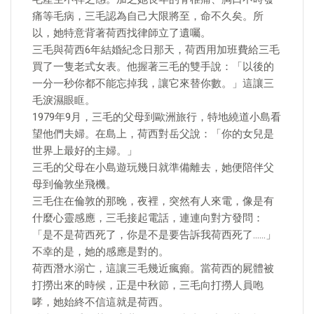
痛等毛病，三毛認為自己大限將至，命不久矣。所
以，她特意背著荷西找律師立了遺囑。
三毛與荷西6年結婚紀念日那天，荷西用加班費給三毛
買了一隻老式女表。他握著三毛的雙手說：「以後的
一分一秒你都不能忘掉我，讓它來替你數。」這讓三
毛淚濕眼眶。
1979年9月，三毛的父母到歐洲旅行，特地繞道小島看
望他們夫婦。在島上，荷西對岳父說：「你的女兒是
世界上最好的主婦。」
三毛的父母在小島遊玩幾日就準備離去，她便陪伴父
母到倫敦坐飛機。
三毛住在倫敦的那晚，夜裡，突然有人來電，像是有
什麼心靈感應，三毛接起電話，連連向對方發問：
「是不是荷西死了，你是不是要告訴我荷西死了……」
不幸的是，她的感應是對的。
荷西潛水溺亡，這讓三毛幾近瘋癲。當荷西的屍體被
打撈出來的時候，正是中秋節，三毛向打撈人員咆
哮，她始終不信這就是荷西。