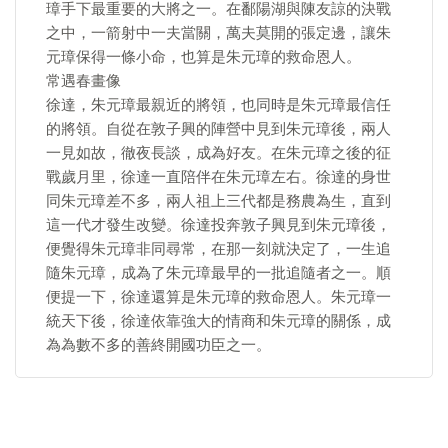
璋手下最重要的大將之一。在鄱陽湖與陳友諒的決戰
之中，一箭射中一夫當關，萬夫莫開的張定邊，讓朱
元璋保得一條小命，也算是朱元璋的救命恩人。
常遇春畫像
徐達，朱元璋最親近的將領，也同時是朱元璋最信任
的將領。自從在敦子興的陣營中見到朱元璋後，兩人
一見如故，徹夜長談，成為好友。在朱元璋之後的征
戰歲月里，徐達一直陪伴在朱元璋左右。徐達的身世
同朱元璋差不多，兩人祖上三代都是務農為生，直到
這一代才發生改變。徐達投奔敦子興見到朱元璋後，
便覺得朱元璋非同尋常，在那一刻就決定了，一生追
隨朱元璋，成為了朱元璋最早的一批追隨者之一。順
便提一下，徐達還算是朱元璋的救命恩人。朱元璋一
統天下後，徐達依靠強大的情商和朱元璋的關係，成
為為數不多的善終開國功臣之一。