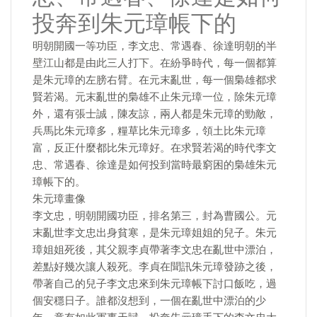
投奔到朱元璋帳下的
明朝開國一等功臣，李文忠、常遇春、徐達明朝的半
壁江山都是由此三人打下。在紛爭時代，每一個都算
是朱元璋的左膀右臂。在元末亂世，每一個梟雄都求
賢若渴。元末亂世的梟雄不止朱元璋一位，除朱元璋
外，還有張士誠，陳友諒，兩人都是朱元璋的勁敵，
兵馬比朱元璋多，糧草比朱元璋多，領土比朱元璋
富，反正什麼都比朱元璋好。在求賢若渴的時代李文
忠、常遇春、徐達是如何投到當時最窮困的梟雄朱元
璋帳下的。
朱元璋畫像
李文忠，明朝開國功臣，排名第三，封為曹國公。元
末亂世李文忠出身貧寒，是朱元璋姐姐的兒子。朱元
璋姐姐死後，其父親李貞帶著李文忠在亂世中漂泊，
差點好幾次讓人殺死。李貞在聞訊朱元璋發跡之後，
帶著自己的兒子李文忠來到朱元璋帳下討口飯吃，過
個安穩日子。誰都沒想到，一個在亂世中漂泊的少