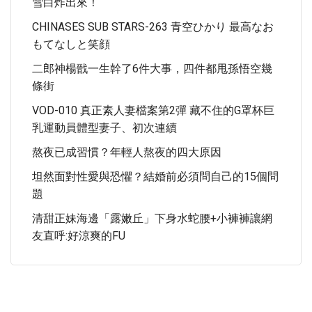
雪白炸出來！
CHINASES SUB STARS-263 青空ひかり 最高なお
もてなしと笑顔
二郎神楊戩一生幹了6件大事，四件都甩孫悟空幾
條街
VOD-010 真正素人妻檔案第2彈 藏不住的G罩杯巨
乳運動員體型妻子、初次連續
熬夜已成習慣？年輕人熬夜的四大原因
坦然面對性愛與恐懼？結婚前必須問自己的15個問
題
清甜正妹海邊「露嫩丘」下身水蛇腰+小褲褲讓網
友直呼:好涼爽的FU