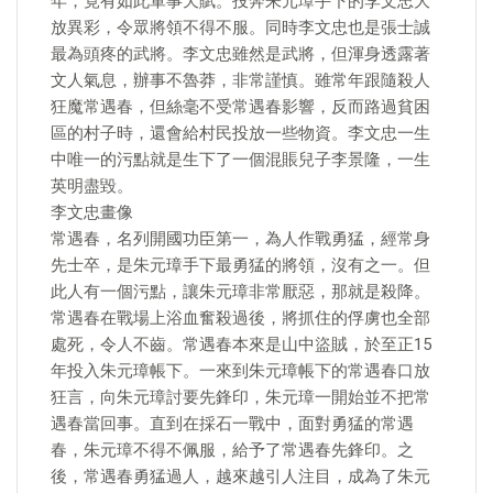
年，竟有如此軍事天賦。投奔朱元璋手下的李文忠大
放異彩，令眾將領不得不服。同時李文忠也是張士誠
最為頭疼的武將。李文忠雖然是武將，但渾身透露著
文人氣息，辦事不魯莽，非常謹慎。雖常年跟隨殺人
狂魔常遇春，但絲毫不受常遇春影響，反而路過貧困
區的村子時，還會給村民投放一些物資。李文忠一生
中唯一的污點就是生下了一個混賬兒子李景隆，一生
英明盡毀。
李文忠畫像
常遇春，名列開國功臣第一，為人作戰勇猛，經常身
先士卒，是朱元璋手下最勇猛的將領，沒有之一。但
此人有一個污點，讓朱元璋非常厭惡，那就是殺降。
常遇春在戰場上浴血奮殺過後，將抓住的俘虜也全部
處死，令人不齒。常遇春本來是山中盜賊，於至正15
年投入朱元璋帳下。一來到朱元璋帳下的常遇春口放
狂言，向朱元璋討要先鋒印，朱元璋一開始並不把常
遇春當回事。直到在採石一戰中，面對勇猛的常遇
春，朱元璋不得不佩服，給予了常遇春先鋒印。之
後，常遇春勇猛過人，越來越引人注目，成為了朱元