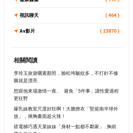
視訊聊天
( 464 )
Av影片
( 23870 )
相關閱讀
李玲玉旅遊曬素顏照，臉松垮皺紋多，不打針不修
圖就是漂亮
想跟他來場激情一夜... 避免「5件事」讓性愛過程
更狂野
爆乳妹教室尺度好狂啊！大膽撩衣「堅挺南半球外
放」，捶胸畫面超火辣！
搭電梯巧遇天菜妹妹「身材一點都不鄰家」…胸前